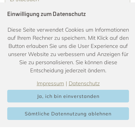
Der erste Termin ist der Beginn einer
Einwilligung zum Datenschutz
vertrauensvollen Beziehung. Erfahren Sie, was
Sie mitbringen sollten und wie Ihr Besuch bei
Diese Seite verwendet Cookies um Informationen
uns abläuft.
auf Ihrem Rechner zu speichern. Mit Klick auf den
Button erlauben Sie uns die User Experience auf
unserer Website zu verbessern und Anzeigen für
Sie zu personalisieren. Sie können diese
Notfall
Entscheidung jederzeit ändern.
Wenn der Zahn pocht, zählt jede Minute. So
Impressum
|
Datenschutz
erreichen Sie uns in der täglichen
Schmerzsprechstunde - und im Notfall
Ja, ich bin einverstanden
außerhalb unserer Öffnungszeiten.
Sämtliche Datennutzung ablehnen
Lachgas & Narkose