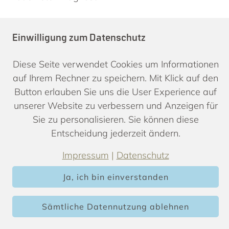
Nicht vergessen:
Einwilligung zum Datenschutz
Eine unbehandelte Zahnfleischentzündung
(Gingivitis) kann sich unbemerkt zu einer
Diese Seite verwendet Cookies um Informationen
Parodontitis entwickeln. Regelmäßige
auf Ihrem Rechner zu speichern. Mit Klick auf den
Prophylaxe und gute Mundhygiene sind die
Button erlauben Sie uns die User Experience auf
beste Vorsorge.
unserer Website zu verbessern und Anzeigen für
Sie zu personalisieren. Sie können diese
Entscheidung jederzeit ändern.
Hier Beratungstermin buchen
Impressum
|
Datenschutz
Ja, ich bin einverstanden
Sämtliche Datennutzung ablehnen