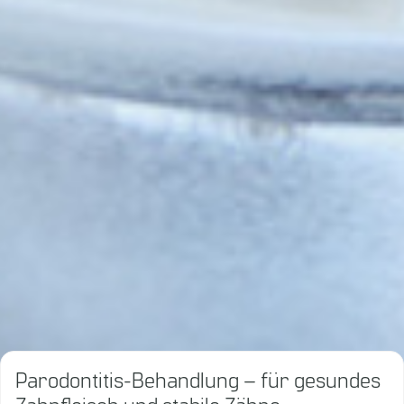
Parodontitis-Behandlung – für gesundes
Zahnfleisch und stabile Zähne