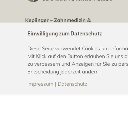
Keplinger – Zahnmedizin &
Kieferorthopädie
Einwilligung zum Datenschutz
Haidbergstraße 37
Diese Seite verwendet Cookies um Informa
63743 Aschaffenburg-Schweinheim
Mit Klick auf den Button erlauben Sie uns 
Deutschland
zu verbessern und Anzeigen für Sie zu pers
Entscheidung jederzeit ändern.
T
06021 310940
Impressum
|
Datenschutz